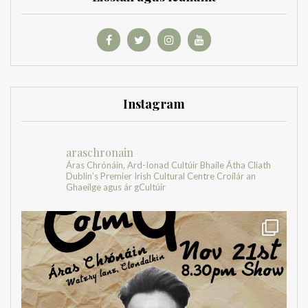
Instagram
araschronain
Áras Chrónáin, Ard-Ionad Cultúir Bhaile Átha Cliath
Dublin’s Premier Irish Cultural Centre
Croílár an
Ghaeilge agus ár gCultúir