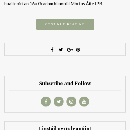
buaiteoirí an 16ú Gradam bliantúil Mórtas Áite IPB…
CONTINUE READING
Subscribe and Follow
Liostáil agus leanúint