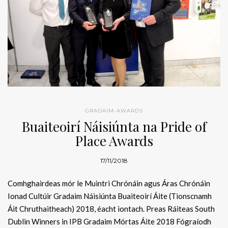
GRADAIM-AWARDS
Buaiteoirí Náisiúnta na Pride of
Place Awards
17/11/2018
Comhghairdeas mór le Muintri Chrónáin agus Áras Chrónáin
Ionad Cultúir Gradaim Náisiúnta Buaiteoirí Áite (Tionscnamh
Áit Chruthaitheach) 2018, éacht iontach. Preas Ráiteas South
Dublin Winners in IPB Gradaim Mórtas Áite 2018 Fógraíodh