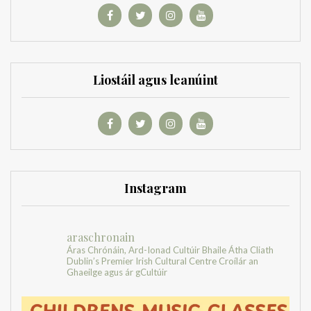
Liostáil agus leanúint
Instagram
araschronain
Áras Chrónáin, Ard-Ionad Cultúir Bhaile Átha Cliath
Dublin’s Premier Irish Cultural Centre
Croílár an
Ghaeilge agus ár gCultúir