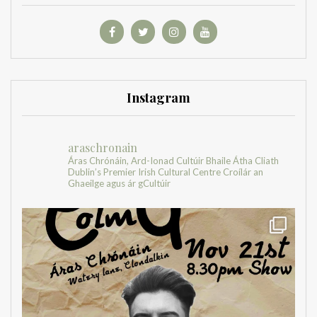
Instagram
araschronain
Áras Chrónáin, Ard-Ionad Cultúir Bhaile Átha Cliath
Dublin’s Premier Irish Cultural Centre
Croílár an
Ghaeilge agus ár gCultúir