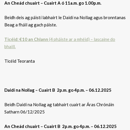
An Cheád chuairt – Cuairt A ó 11a.m. go 1.00p.m.
Beidh deis ag páistí labhairt le Daidí na Nollag agus bronntanas
Beag a fháil ag gach páiste.
Ticéid: €10 an Chlann
(4 pháiste ar a mhéid) – lascaine do
bhaill.
Ticéid Teoranta
Daidí na Nollag – Cuairt B 2p.m. go 4p.m. – 06.12.2025
Beidh Daidí na Nollag ag tabhairt cuairt ar Áras Chrónáin
Satharn 06/12/2025
An Cheád chuairt – Cuairt B 2p.m. go 4p.m. – 06.12.2025