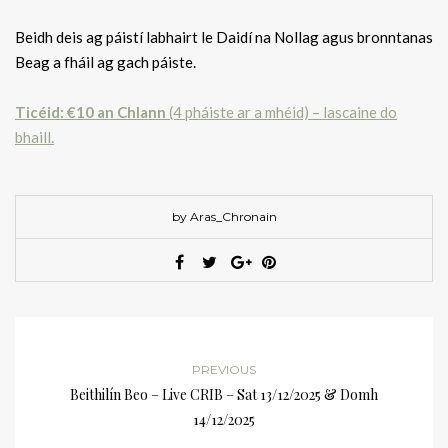
Beidh deis ag páistí labhairt le Daidí na Nollag agus bronntanas
Beag a fháil ag gach páiste.
Ticéid: €10 an Chlann
(4 pháiste ar a mhéid) – lascaine do
bhaill.
by Aras_Chronain
PREVIOUS
Beithilín Beo – Live CRIB – Sat 13/12/2025 & Domh
14/12/2025