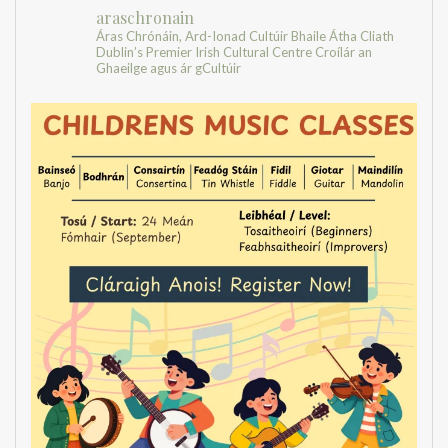
araschronain
Áras Chrónáin, Ard-Ionad Cultúir Bhaile Átha Cliath
Dublin’s Premier Irish Cultural Centre
Croílár an
Ghaeilge agus ár gCultúir