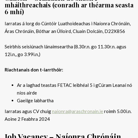
mháithreachais (conradh ar théarma seasta
6 mhí)
Iarratas á lorg do Cúntóir Luathoideachas i Naíonra Chrónáin,
Áras Chrónáin, Bóthar an Úlloird, Cluain Dolcáin, D22X856
Seirbhís seisiúnach lánaimseartha (8.30r.n. go 11.30r.n. agus
12i.n,, go 3.99i.n,)
Riachtanais don t-iarrthóir:
Ar a laghad teastas FETAC leibhéal 5 i gCúram Leanaí nó
níos airde
Gaeilge labhartha
Iarratas agus CV chuig
naionra@araschronain.ie
roimh 5.00i.n.
Aoine 2 Feabhra 2024
Job Vacancy – Naíonra Chrónáin