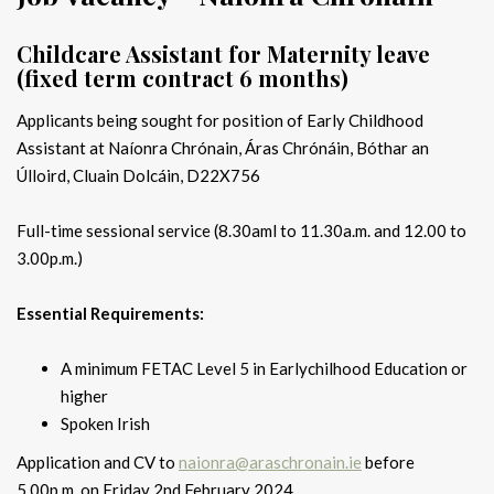
Childcare Assistant for Maternity leave
(fixed term contract 6 months)
Applicants being sought for position of Early Childhood
Assistant at Naíonra Chrónain, Áras Chrónáin, Bóthar an
Úlloird, Cluain Dolcáin, D22X756
Full-time sessional service (8.30aml to 11.30a.m. and 12.00 to
3.00p.m.)
Essential Requirements:
A minimum FETAC Level 5 in Earlychilhood Education or
higher
Spoken Irish
Application and CV to
naionra@araschronain.ie
before
5.00p.m. on Friday 2nd February 2024