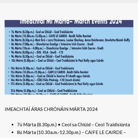
IMEACHTAÍ ÁRAS CHRÓNÁIN MÁRTA 2024
7ú Márta (8.30p.m.) • Ceol sa Chlúid – Ceol Traidisiúnta
8ú Márta (10.30a.m.-12.30p.m.) – CAIFE LE CAIRDE –