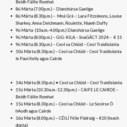
Beidh Fáilte Romhat
8ú Márta (7.00p.m.) – Dianchúrsa Gaeilge
8ú Márta (8.30p.m.) – Mná Grá -: Lara Fitzsimons, Louise
Sharkey, Anna Deichmann, Roulette, Niamh Duffy
9ú Márta (10a.m.-4.00p.m.) Dianchúrsa Gaeilge
9ú Márta (8.00p.m.) – GIG· KILA – SnaGÁCT 2024 – € 15
9ú Márta (8.30p.m.) – Ceol sa Chlúid – Ceol Traidisiúnta
10ú Márta (8.30p.m.) – Ceol sa Chlúid – Ceol Traidisiúnta
le Paul Kelly agus Cairde
14ú Márta (8.30p.m.) • Ceol sa Chlúid – Ceol Traidisiúnta
15ú Márta (10.30a.m.-12.30p.m.) – CAIFE LE CAIRDE –
Beidh Fáilte Romhat
15ú Márta (8.30p.m.) – Ceol sa Chlúid – Le Seoirse Ó
hAodh agus Cairde
16ú Márta (8.00p.m.) – CÉILÍ Féile Pádraig – €10 (teach
dúnta)