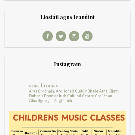
Liostáil agus leanúint
Instagram
araschronain
Áras Chrónáin, Ard-Ionad Cultúir Bhaile Átha Cliath
Dublin’s Premier Irish Cultural Centre
Croílár an
Ghaeilge agus ár gCultúir