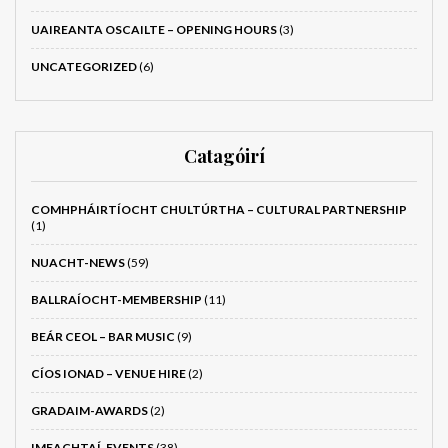
UAIREANTA OSCAILTE – OPENING HOURS
(3)
UNCATEGORIZED
(6)
Catagóirí
COMHPHÁIRTÍOCHT CHULTÚRTHA – CULTURAL PARTNERSHIP
(1)
NUACHT-NEWS
(59)
BALLRAÍOCHT-MEMBERSHIP
(11)
BEÁR CEOL – BAR MUSIC
(9)
CÍOS IONAD – VENUE HIRE
(2)
GRADAIM-AWARDS
(2)
IMEACHTAÍ-EVENTS
(38)