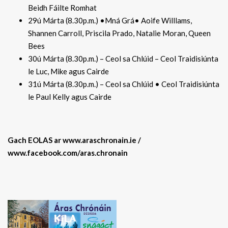
Beidh Fáilte Romhat
29ú Márta (8.30p.m.) •Mná Grá• Aoife Willlams,
Shannen Carroll, Priscila Prado, Natalie Moran, Queen
Bees
30ú Márta (8.30p.m.) – Ceol sa Chlúid – Ceol Traidisiúnta
le Luc, Mike agus Cairde
31ú Márta (8.30p.m.) – Ceol sa Chlúid • Ceol Traidisiúnta
le Paul Kelly agus Cairde
Gach EOLAS ar www.araschronain.ie /
www.facebook.com/aras.chronain